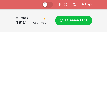
Login
Franca
16 99969 8348
19°C
Céu limpo