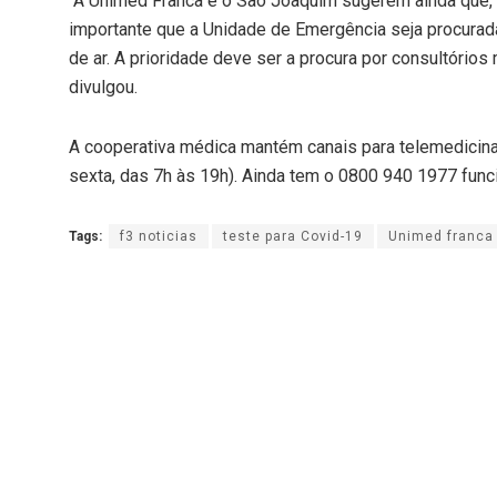
“A Unimed Franca e o São Joaquim sugerem ainda que, 
importante que a Unidade de Emergência seja procurad
de ar. A prioridade deve ser a procura por consultórios
divulgou.
A cooperativa médica mantém canais para telemedicin
sexta, das 7h às 19h). Ainda tem o 0800 940 1977 func
Tags:
f3 noticias
teste para Covid-19
Unimed franca