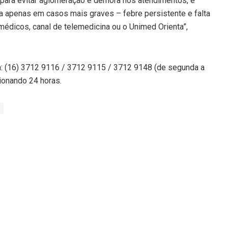
para evitar aglomeração e demora nos atendimentos, é
a apenas em casos mais graves – febre persistente e falta
 médicos, canal de telemedicina ou o Unimed Orienta”,
a: (16) 3712 9116 / 3712 9115 / 3712 9148 (de segunda a
ionando 24 horas.