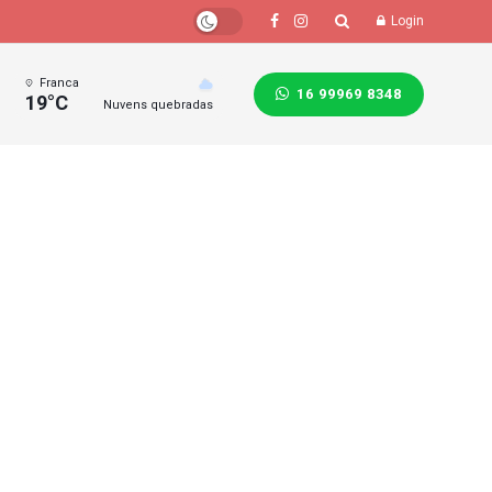
Login
Franca
16 99969 8348
19°C
Nuvens quebradas