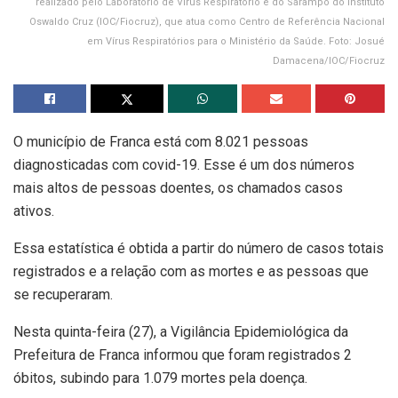
realizado pelo Laboratório de Vírus Respiratório e do Sarampo do Instituto
Oswaldo Cruz (IOC/Fiocruz), que atua como Centro de Referência Nacional
em Vírus Respiratórios para o Ministério da Saúde. Foto: Josué
Damacena/IOC/Fiocruz
O município de Franca está com 8.021 pessoas
diagnosticadas com covid-19. Esse é um dos números
mais altos de pessoas doentes, os chamados casos
ativos.
Essa estatística é obtida a partir do número de casos totais
registrados e a relação com as mortes e as pessoas que
se recuperaram.
Nesta quinta-feira (27), a Vigilância Epidemiológica da
Prefeitura de Franca informou que foram registrados 2
óbitos, subindo para 1.079 mortes pela doença.