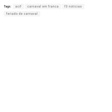
Tags:
acif
carnaval em franca
f3 noticias
feriado de carnaval