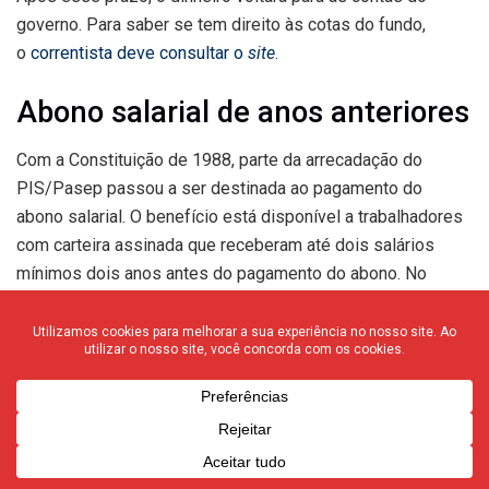
governo. Para saber se tem direito às cotas do fundo,
o
correntista deve consultar o
site
.
Abono salarial de anos anteriores
Com a Constituição de 1988, parte da arrecadação do
PIS/Pasep passou a ser destinada ao pagamento do
abono salarial. O benefício está disponível a trabalhadores
com carteira assinada que receberam até dois salários
mínimos dois anos antes do pagamento do abono. No
entanto, parte dos beneficiários se esquece de pegar o
dinheiro.
Segundo o Ministério do Trabalho e Previdência, cerca de
320,4 mil trabalhadores ainda não retiraram o abono salarial
de 2019, totalizando R$ 208,5 milhões esquecidos.
A pasta abriu mais uma rodada de saques. A partir de 31 de