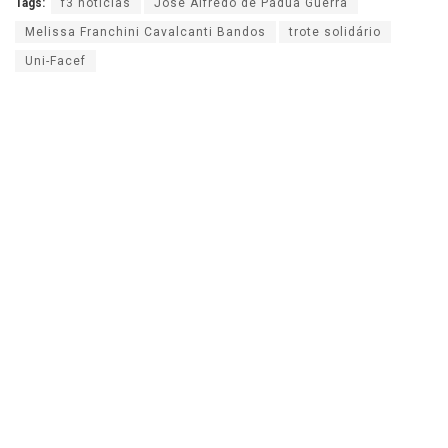
Tags:
f3 noticias
José Alfredo de Pádua Guerra
Melissa Franchini Cavalcanti Bandos
trote solidário
Uni-Facef