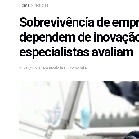
Home
Notícias
Sobrevivência de empr
dependem de inovação;
especialistas avaliam
23/11/2020
em
Notícias
,
Economia