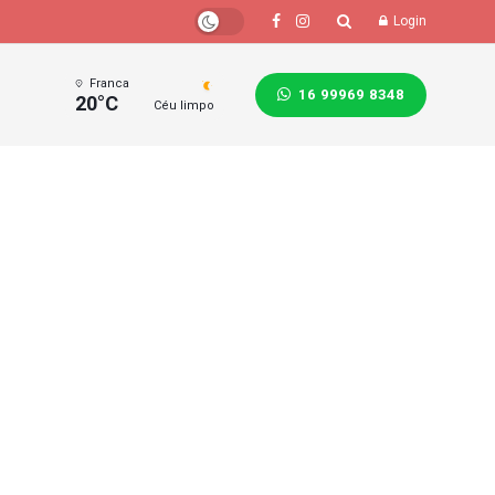
Login
Franca
16 99969 8348
20°C
Céu limpo