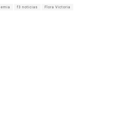
demia
f3 noticias
Flora Victoria