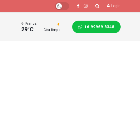
Login
Franca
16 99969 8348
29°C
Céu limpo