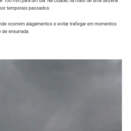
até 100 mm para um dia. Na cidade, há mais de uma dezena
 por temporais passados.
nde ocorrem alagamentos e evitar trafegar em momentos
o de enxurrada.