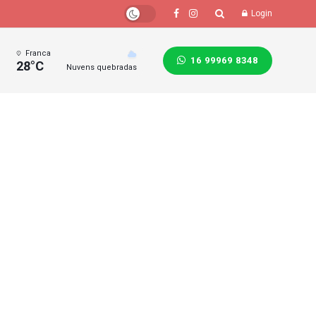
Login
Franca
16 99969 8348
28°C
Nuvens quebradas