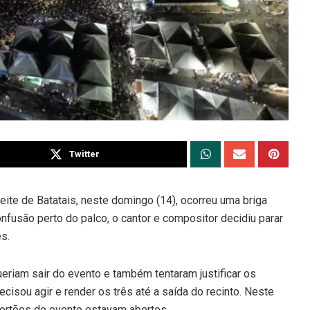
Twitter
ite de Batatais, neste domingo (14), ocorreu uma briga
fusão perto do palco, o cantor e compositor decidiu parar
ês.
eriam sair do evento e também tentaram justificar os
isou agir e render os três até a saída do recinto. Neste
 portões do evento estavam abertos.