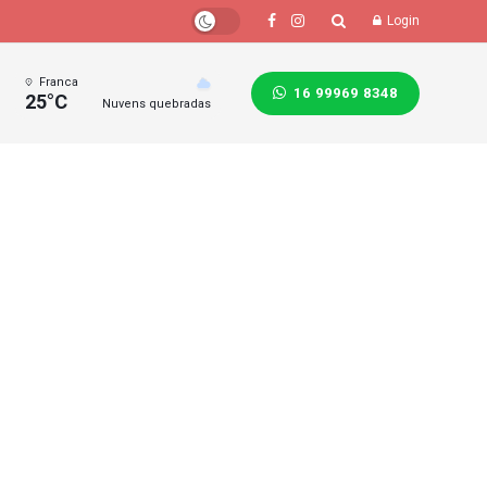
Login
Franca
16 99969 8348
25°C
Nuvens quebradas