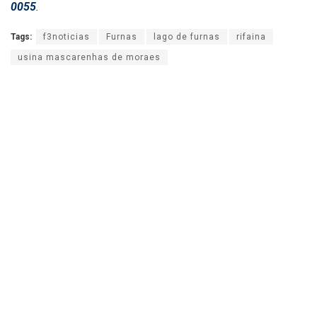
0055
.
Tags:
f3noticias
Furnas
lago de furnas
rifaina
usina mascarenhas de moraes