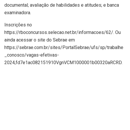
documental; avaliação de habilidades e atitudes; e banca
examinadora.
Inscrições no
https://rboconcursos.selecao.net.br/informacoes/62/. Ou
ainda acessar o site do Sebrae em
https://sebrae.com.br/sites/PortalSebrae/ufs/sp/trabalhe
_conosco/vagas-efetivas-
2024,fd7e1ac082151910VgnVCM1000001b00320aRCRD.