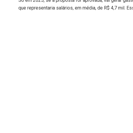
Só em 2025, se a proposta for aprovada, vai gerar gast
que representaria salários, em média, de R$ 4,7 mil. Es