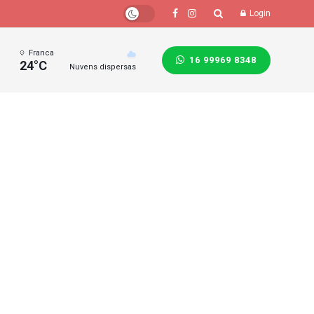
Login
Franca
16 99969 8348
24°C
Nuvens dispersas