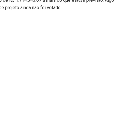
o de R$ 1.714.343,07 a mais do que estava previsto. Algo
se projeto ainda não foi votado.