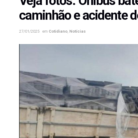
Veja fotos: Ônibus bate
caminhão e acidente d
27/01/2025
em
Cotidiano
,
Notícias