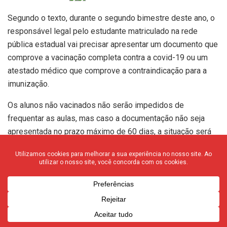
Segundo o texto, durante o segundo bimestre deste ano, o
responsável legal pelo estudante matriculado na rede
pública estadual vai precisar apresentar um documento que
comprove a vacinação completa contra a covid-19 ou um
atestado médico que comprove a contraindicação para a
imunização.
Os alunos não vacinados não serão impedidos de
frequentar as aulas, mas caso a documentação não seja
apresentada no prazo máximo de 60 dias, a situação será
relatada ao Conselho Tutelar, ao Ministério Público e às
autoridades sanitárias “para providências que couber”, diz o
texto.
Um dos artigos do Estatuto da Criança e Adolescente (ECA)
determina a obrigatoriedade da vacinação das crianças em
casos recomendados pelas autoridades sanitárias.