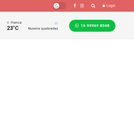
Login
Franca
16 99969 8348
23°C
Nuvens quebradas