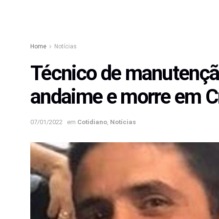
Home
Notícias
Técnico de manutenção
andaime e morre em Cr
07/01/2022
em
Cotidiano
,
Notícias