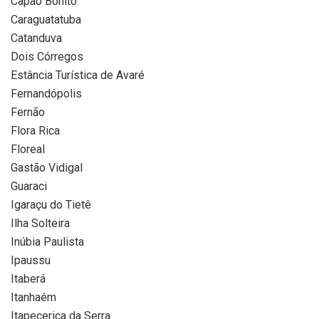
Capão Bonito
Caraguatatuba
Catanduva
Dois Córregos
Estância Turística de Avaré
Fernandópolis
Fernão
Flora Rica
Floreal
Gastão Vidigal
Guaraci
Igaraçu do Tietê
Ilha Solteira
Inúbia Paulista
Ipaussu
Itaberá
Itanhaém
Itapecerica da Serra