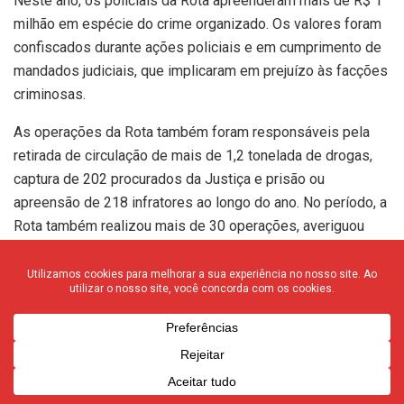
Neste ano, os policiais da Rota apreenderam mais de R$ 1
milhão em espécie do crime organizado. Os valores foram
confiscados durante ações policiais e em cumprimento de
mandados judiciais, que implicaram em prejuízo às facções
criminosas.
As operações da Rota também foram responsáveis pela
retirada de circulação de mais de 1,2 tonelada de drogas,
captura de 202 procurados da Justiça e prisão ou
apreensão de 218 infratores ao longo do ano. No período, a
Rota também realizou mais de 30 operações, averiguou
411 denúncias, abordou mais de 18 mil pessoas e realizou
880 apoios às viaturas de área.
Nova diretriz
Com o aumento da violência promovida por grupos
criminosos organizados, que fazem uso de armamentos
pesados e técnicas agressivas, era necessária a adoção