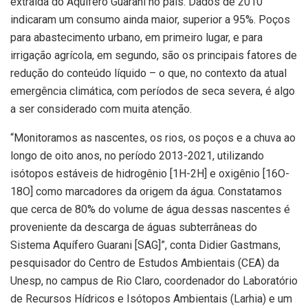
extraída do Aquífero Guarani no país. Dados de 2010
indicaram um consumo ainda maior, superior a 95%. Poços
para abastecimento urbano, em primeiro lugar, e para
irrigação agrícola, em segundo, são os principais fatores de
redução do conteúdo líquido – o que, no contexto da atual
emergência climática, com períodos de seca severa, é algo
a ser considerado com muita atenção.
“Monitoramos as nascentes, os rios, os poços e a chuva ao
longo de oito anos, no período 2013-2021, utilizando
isótopos estáveis de hidrogênio [1H-2H] e oxigênio [16O-
18O] como marcadores da origem da água. Constatamos
que cerca de 80% do volume de água dessas nascentes é
proveniente da descarga de águas subterrâneas do
Sistema Aquífero Guarani [SAG]”, conta Didier Gastmans,
pesquisador do Centro de Estudos Ambientais (CEA) da
Unesp, no campus de Rio Claro, coordenador do Laboratório
de Recursos Hídricos e Isótopos Ambientais (Larhia) e um