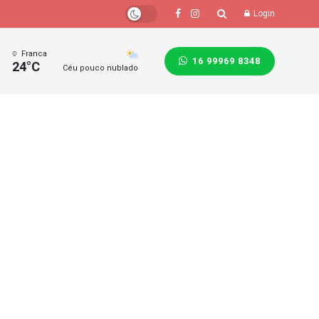
Login
Franca
16 99969 8348
24°C
Céu pouco nublado