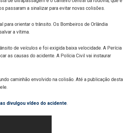
sta de ultrapassagem e o canteiro central da rodovia, que é
los passaram a sinalizar para evitar novas colisões.
cal para orientar o trânsito. Os Bombeiros de Orlândia
lvar a vítima.
trânsito de veículos e foi exigida baixa velocidade. A Perícia
icar as causas do acidente. A Polícia Civil vai instaurar
ndo caminhão envolvido na colisão. Até a publicação desta
ele.
ias divulgou vídeo do acidente
.