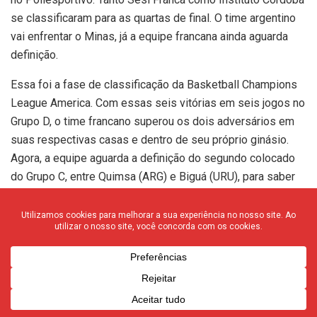
se classificaram para as quartas de final. O time argentino
vai enfrentar o Minas, já a equipe francana ainda aguarda
definição.
Essa foi a fase de classificação da Basketball Champions
League America. Com essas seis vitórias em seis jogos no
Grupo D, o time francano superou os dois adversários em
suas respectivas casas e dentro de seu próprio ginásio.
Agora, a equipe aguarda a definição do segundo colocado
do Grupo C, entre Quimsa (ARG) e Biguá (URU), para saber
quem enfrenta nas quartas de final.
No primeiro quarto, Wesley e Lucas Dias começaram bem
no garrafão e deram uma vantagem mínima para o Sesi
Franca. O Instituto logo passou à frente e criou uma
vantagem partindo do 14 a 12 para 20 a 12 com o norte-
americano Emmitt Holt. Mas foi o ala-armador uruguaio
Nicola Pomoli que fez o maior prejuízo na defesa francana,