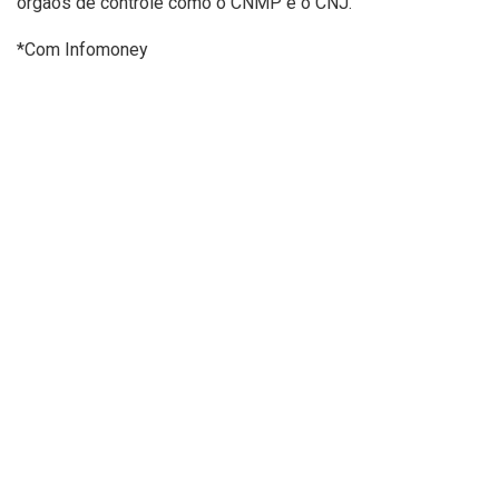
órgãos de controle como o CNMP e o CNJ.
*Com Infomoney