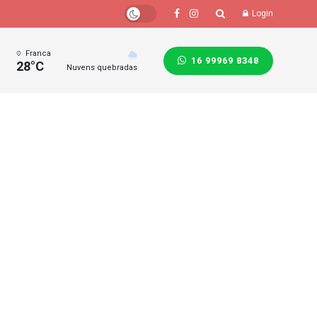
Login
Franca
16 99969 8348
28°C
Nuvens quebradas