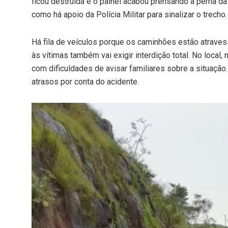
ficou destruída e o painel acabou prensando a perna d
como há apoio da Polícia Militar para sinalizar o trecho
Há fila de veículos porque os caminhões estão atravess
às vítimas também vai exigir interdição total. No local,
com dificuldades de avisar familiares sobre a situação.
atrasos por conta do acidente.
Tocador
de
vídeo