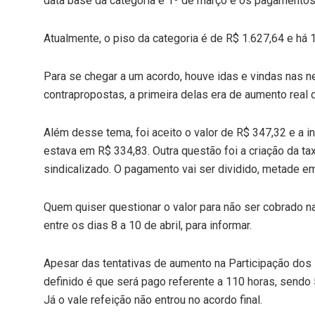
data base da categoria é 1º de março e os pagamentos 
Atualmente, o piso da categoria é de R$ 1.627,64 e há 1
Para se chegar a um acordo, houve idas e vindas nas n
contrapropostas, a primeira delas era de aumento real 
Além desse tema, foi aceito o valor de R$ 347,32 e a i
estava em R$ 334,83. Outra questão foi a criação da ta
sindicalizado. O pagamento vai ser dividido, metade em 
Quem quiser questionar o valor para não ser cobrado na
entre os dias 8 a 10 de abril, para informar.
Apesar das tentativas de aumento na Participação dos 
definido é que será pago referente a 110 horas, sendo 5
Já o vale refeição não entrou no acordo final.