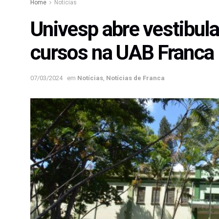
Home
Notícias
Univesp abre vestibul
cursos na UAB Franca
07/03/2024
em
Notícias
,
Notícias de Franca