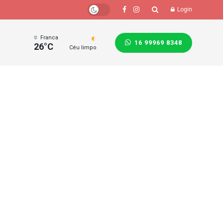
Login
Franca
16 99969 8348
26°C
Céu limpo