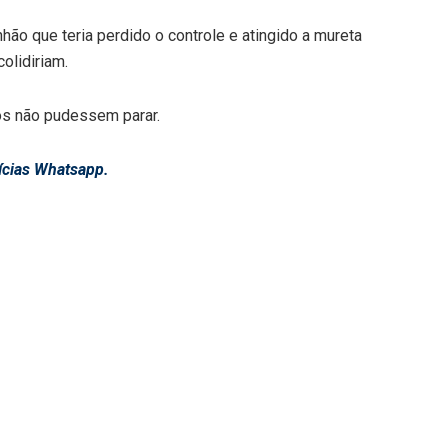
ão que teria perdido o controle e atingido a mureta
olidiriam.
ros não pudessem parar.
ícias Whatsapp.