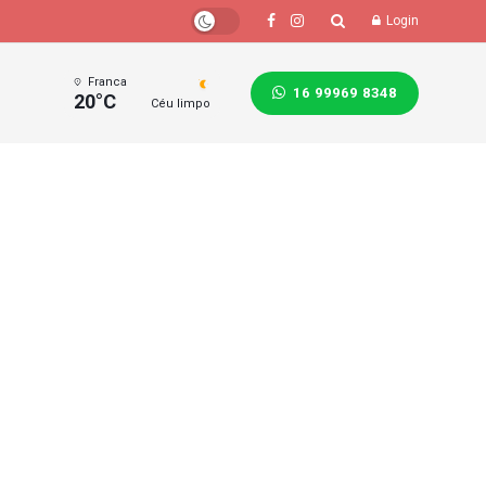
Login
Franca
16 99969 8348
20°C
Céu limpo