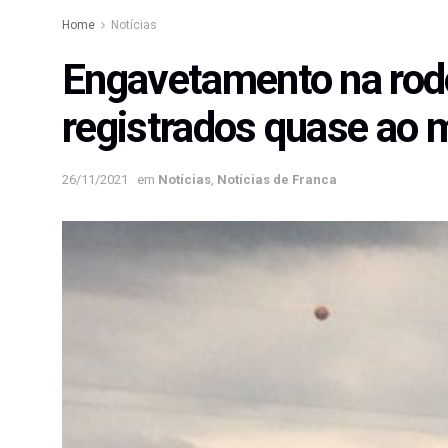
Home
Notícias
Engavetamento na rodo
registrados quase ao
26/11/2021
em
Notícias
,
Notícias de Franca