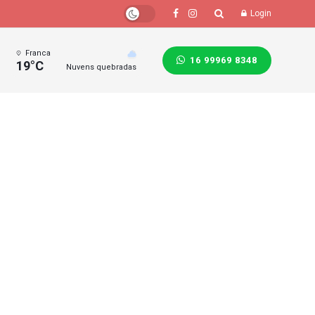
Login
Franca
16 99969 8348
19°C
Nuvens quebradas