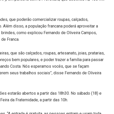
des, que poderão comercializar roupas, calçados,
o. Além disso, a população francana poderá aproveitar a
de brindes, como explicou Fernando de Oliveira Campos,
 de Franca.
eiras, que são calçados, roupas, artesanato, joias, pratarias,
reços bem populares, e poder trazer a família para passar
rnando Costa. Nós esperamos vocês, que se façam
erem seus trabalhos sociais”, disse Fernando de Oliveira
ões estarão abertos a partir das 18h30. No sábado (18) e
Feira da Fraternidade, a partir das 10h.
s. “A entrada é gratuita, as pessoas entram e usam toda