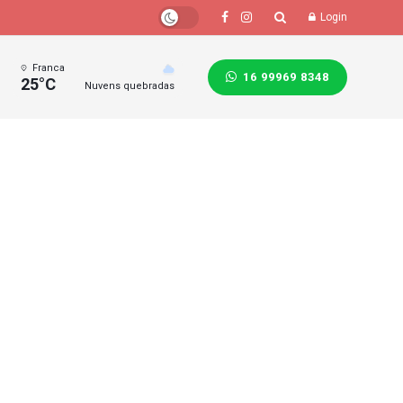
Login
Franca
16 99969 8348
25°C
Nuvens quebradas