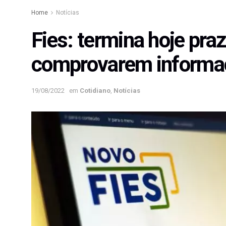
Home
Notícias
Fies: termina hoje pra
comprovarem informa
19/08/2022
em
Cotidiano
,
Notícias