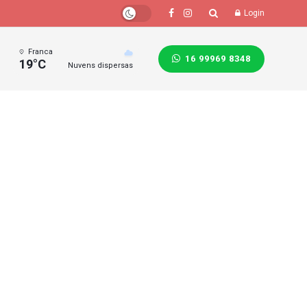
Login
Franca
16 99969 8348
19°C
Nuvens dispersas