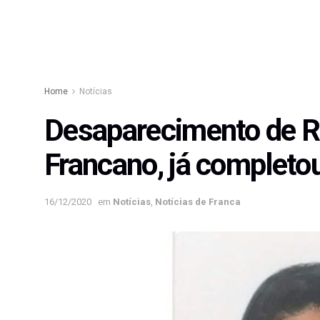
Home
Notícias
Desaparecimento de Ro
Francano, já completo
16/12/2020
em
Notícias
,
Notícias de Franca