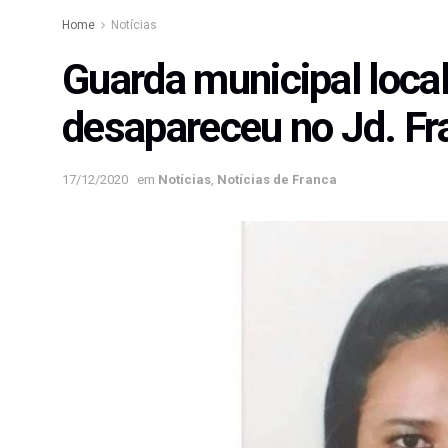
Home
Notícias
Guarda municipal loca
desapareceu no Jd. F
17/12/2020
em
Notícias
,
Notícias de Franca