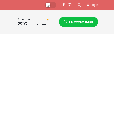
Login
Franca
16 99969 8348
29°C
Céu limpo