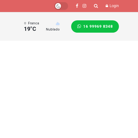
Login
Franca
16 99969 8348
19°C
Nublado