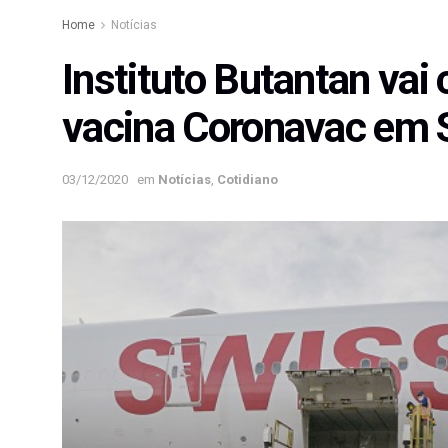
Home
Notícias
Instituto Butantan va
vacina Coronavac em 
03/12/2020
em
Notícias
,
Cotidiano