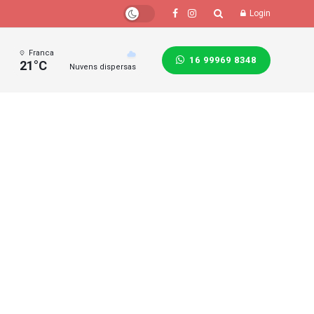
Login
Franca
16 99969 8348
21°C
Nuvens dispersas