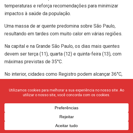
temperaturas e reforça recomendações para minimizar
impactos à saúde da população.
Uma massa de ar quente predomina sobre São Paulo,
resultando em tardes com muito calor em várias regiões.
Na capital e na Grande São Paulo, os dias mais quentes
devem ser terça (11), quarta (12) e quinta-feira (13), com
máximas previstas de 35°C.
No interior, cidades como Registro podem alcançar 36°C,
enquanto municípios da Baixada Santista, Campinas,
Ribeirão Preto, Bauru, São José do Rio Preto, Barretos e
Franca devem registrar até 35°C.
Outras localidades, como São José dos Campos,
Araçatuba, Presidente Prudente, Marília e Araraquara, terão
temperaturas próximas de 34°C. Em Sorocaba, os
termômetros podem marcar 33°C, e em Itapeva, 32°C.