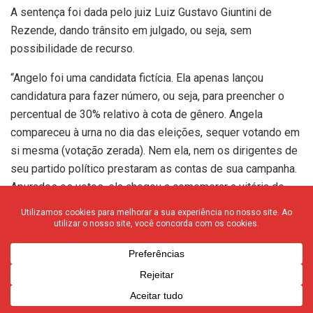
A sentença foi dada pelo juiz Luiz Gustavo Giuntini de
Rezende, dando trânsito em julgado, ou seja, sem
possibilidade de recurso.
“Angelo foi uma candidata fictícia. Ela apenas lançou
candidatura para fazer número, ou seja, para preencher o
percentual de 30% relativo à cota de gênero. Angela
compareceu à urna no dia das eleições, sequer votando em
si mesma (votação zerada). Nem ela, nem os dirigentes de
seu partido político prestaram as contas de sua campanha.
Apurados os votos, ela chegou a comemorar a vitória de
outro candidato a vereador (Carlinhos do Eli)”, apontou o
juiz, em sua sentença.