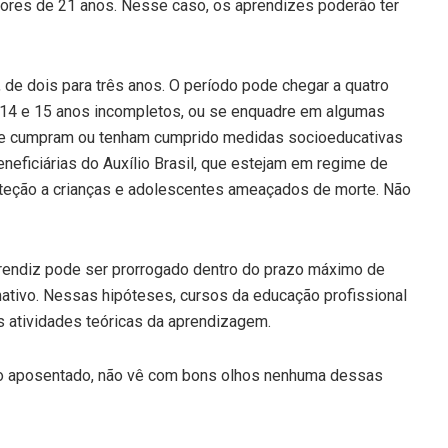
res de 21 anos. Nesse caso, os aprendizes poderão ter
de dois para três anos. O período pode chegar a quatro
e 14 e 15 anos incompletos, ou se enquadre em algumas
que cumpram ou tenham cumprido medidas socioeducativas
eneficiárias do Auxílio Brasil, que estejam em regime de
roteção a crianças e adolescentes ameaçados de morte. Não
prendiz pode ser prorrogado dentro do prazo máximo de
mativo. Nessas hipóteses, cursos da educação profissional
 atividades teóricas da aprendizagem.
lho aposentado, não vê com bons olhos nenhuma dessas