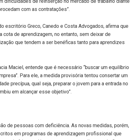
 dificuldades de reinserção no mercado de trabalho diante
 procedam com as contratações”.
do escritório Greco, Canedo e Costa Advogados, afirma que
da cota de aprendizagem, no entanto, sem deixar de
lização que tendem a ser benéficas tanto para aprendizes
cia Maciel, entende que é necessário “buscar um equilíbrio
empresa”. Para ele, a medida provisória tentou consertar um
ade precípua, qual seja, preparar o jovem para a entrada no
umbiu em alcançar esse objetivo”.
ção de pessoas com deficiência. As novas medidas, porém,
nscritos em programas de aprendizagem profissional que