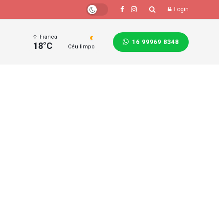
Login
Franca
16 99969 8348
18°C
Céu limpo