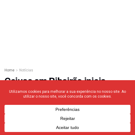
Home
Notícias
Cejusc em Ribeirão inicia
projeto para exames gratuitos
de DNA; em Franca exame
custa cerca de R$ 300
Procedimento é solicitado para solucionar alguns
tipos de conflitos conduzidos no Centro Judiciário