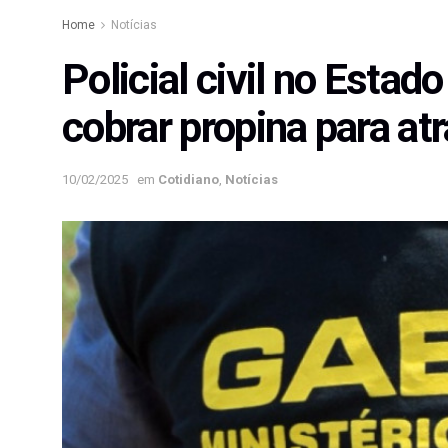
Home
Notícias
Policial civil no Esta
cobrar propina para at
10/02/2025
em
Cotidiano
,
Notícias