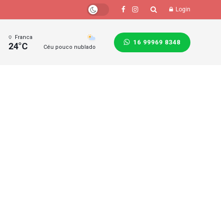
Login
Franca
16 99969 8348
24°C
Céu pouco nublado