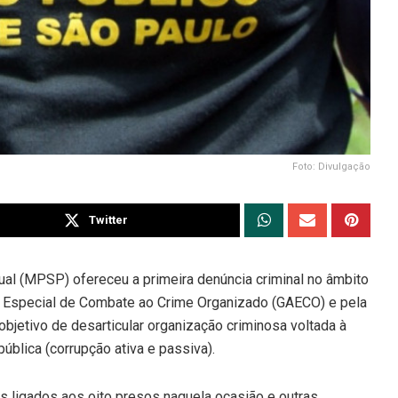
Foto: Divulgação
Twitter
dual (MPSP) ofereceu a primeira denúncia criminal no âmbito
o Especial de Combate ao Crime Organizado (GAECO) e pela
bjetivo de desarticular organização criminosa voltada à
ública (corrupção ativa e passiva).
os ligados aos oito presos naquela ocasião e outras