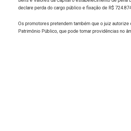
Bens e Valores da Capital o estabelecimento de pena de
declare perda do cargo público e fixação de R$ 724.87
Os promotores pretendem também que o juiz autorize 
Patrimônio Público, que pode tomar providências no âmbi