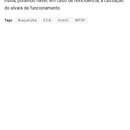
multa, podendo haver, em caso de reincidência, a cassação
do alvará de funcionamento.
Tags:
Araçatuba
ECA
motel
MPSP