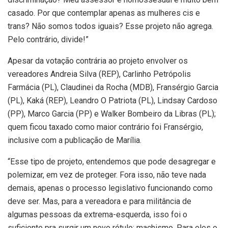
casado. Por que contemplar apenas as mulheres cis e
trans? Não somos todos iguais? Esse projeto não agrega.
Pelo contrário, divide!”
Apesar da votação contrária ao projeto envolver os
vereadores Andreia Silva (REP), Carlinho Petrópolis
Farmácia (PL), Claudinei da Rocha (MDB), Fransérgio Garcia
(PL), Kaká (REP), Leandro O Patriota (PL), Lindsay Cardoso
(PP), Marco Garcia (PP) e Walker Bombeiro da Libras (PL);
quem ficou taxado como maior contrário foi Fransérgio,
inclusive com a publicação de Marília.
“Esse tipo de projeto, entendemos que pode desagregar e
polemizar, em vez de proteger. Fora isso, não teve nada
demais, apenas o processo legislativo funcionando como
deve ser. Mas, para a vereadora e para militância de
algumas pessoas da extrema-esquerda, isso foi o
suficiente pra surgir um novo rótulo: machismo. Para eles o