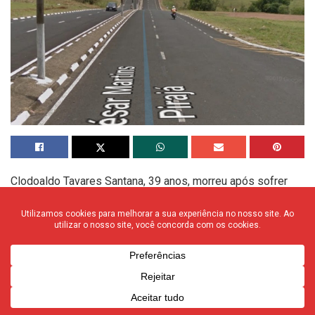
Clodoaldo Tavares Santana, 39 anos, morreu após sofrer
dezenas de facadas. O corpo dele foi abandonado em área
de vegetação próxima à Avenida César Martins Pirajá, no
Aeroporto I.
Ainda será apurado o horário do assassinato, mas pessoas
que passavam na via viram o corpo de Clodoaldo na manhã
deste domingo (8).