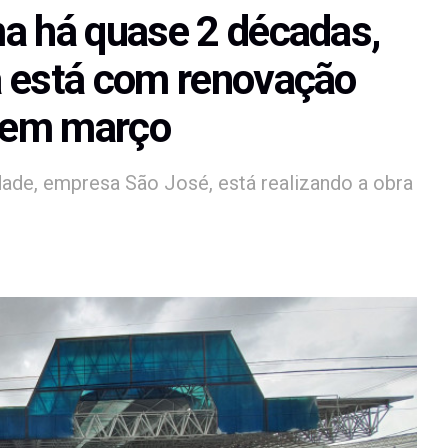
a há quase 2 décadas,
a está com renovação
r em março
dade, empresa São José, está realizando a obra