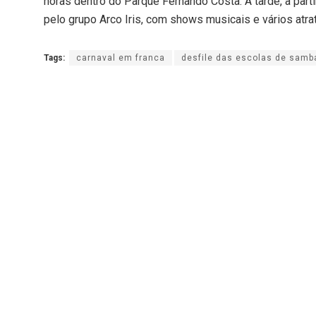
horas dentro do Parque Fernando Costa. À tarde, a par
pelo grupo Arco Iris, com shows musicais e vários atra
Tags:
carnaval em franca
desfile das escolas de samb