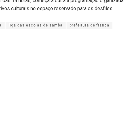
tir das 14 horas, começará outra a programação organizada
tivos culturais no espaço reservado para os desfiles.
a
liga das escolas de samba
prefeitura de franca