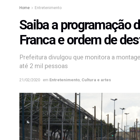
Home
Entretenimento
Saiba a programação 
Franca e ordem de des
Prefeitura divulgou que monitora a montag
até 2 mil pessoas
21/02/2020
em
Entretenimento
,
Cultura e artes