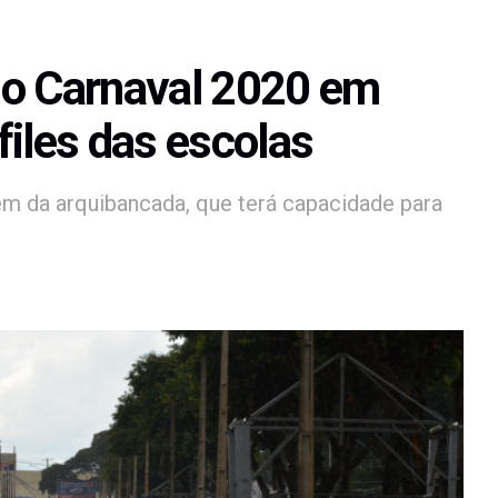
do Carnaval 2020 em
files das escolas
em da arquibancada, que terá capacidade para