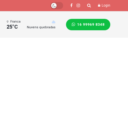
Login
Franca
16 99969 8348
25°C
Nuvens quebradas