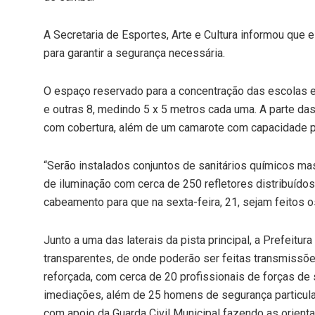
A Secretaria de Esportes, Arte e Cultura informou que
para garantir a segurança necessária.
O espaço reservado para a concentração das escolas
e outras 8, medindo 5 x 5 metros cada uma. A parte da
com cobertura, além de um camarote com capacidade 
“Serão instalados conjuntos de sanitários químicos mas
de iluminação com cerca de 250 refletores distribuí
cabeamento para que na sexta-feira, 21, sejam feitos os
Junto a uma das laterais da pista principal, a Prefeitu
transparentes, de onde poderão ser feitas transmissõe
reforçada, com cerca de 20 profissionais de forças de s
imediações, além de 25 homens de segurança particular
com apoio da Guarda Civil Municipal fazendo as orienta