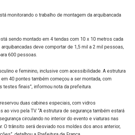
 está monitorando o trabalho de montagem da arquibancada
 está sendo montado em 4 tendas com 10 x 10 metros cada
s arquibancadas deve comportar de 1,5 mil a 2 mil pessoas,
para 600 pessoas.
culino e feminino, inclusive com acessibilidade. A estrutura
dos em 40 pontes também começou a ser montada, com
 testes finais”, informou nota da prefeitura.
ra reservou duas cabines especiais, com vidros
s ao vivo pela TV. “A estrutura de segurança também estará
egurança circulando no interior do evento e viaturas nas
. O trânsito será desviado nos moldes dos anos anterior,
ções”, detalhou a Prefeitura de Franca.