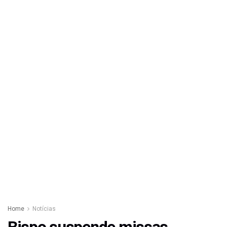
Home
Notícias
Bispo suspende missas,