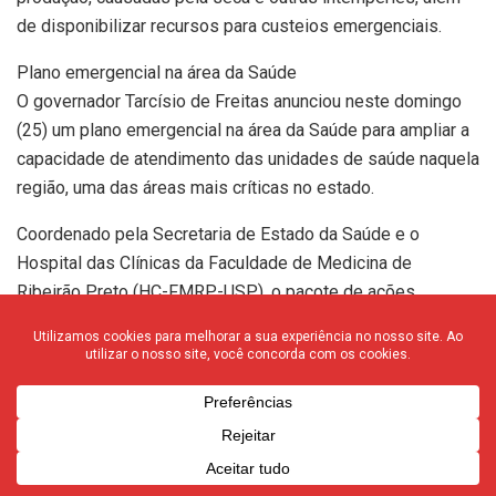
de disponibilizar recursos para custeios emergenciais.
Plano emergencial na área da Saúde
O governador Tarcísio de Freitas anunciou neste domingo
(25) um plano emergencial na área da Saúde para ampliar a
capacidade de atendimento das unidades de saúde naquela
região, uma das áreas mais críticas no estado.
Coordenado pela Secretaria de Estado da Saúde e o
Hospital das Clínicas da Faculdade de Medicina de
Ribeirão Preto (HC-FMRP-USP), o pacote de ações
apresentado aos 26 municípios da região prevê a
ampliação dos serviços de telemedicina, com médicos do
HC que ficarão disponíveis 24 horas por dia para orientar as
equipes de saúde e encaminhar os casos mais graves para
hospitais de referência.
Para ampliar a capacidade de atendimento nas