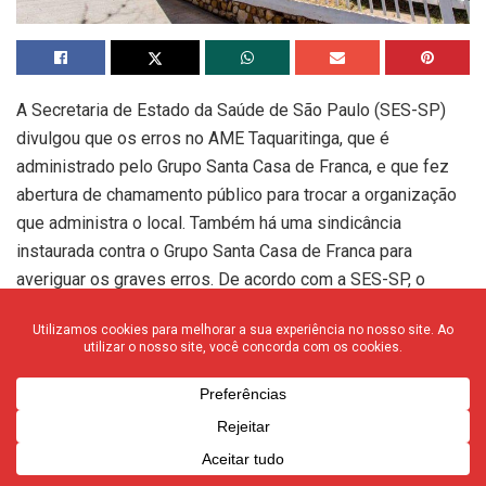
A Secretaria de Estado da Saúde de São Paulo (SES-SP)
divulgou que os erros no AME Taquaritinga, que é
administrado pelo Grupo Santa Casa de Franca, e que fez
abertura de chamamento público para trocar a organização
que administra o local. Também há uma sindicância
instaurada contra o Grupo Santa Casa de Franca para
averiguar os graves erros. De acordo com a SES-SP, o
Grupo Santa Casa de Franca não fez notificação oficial para
informar o problema.
“A Secretaria de Estado da Saúde de São Paulo (SES-SP)
lamenta profundamente o ocorrido com os pacientes do
Ambulatório Médico de Especialidades (AME) de
Taquaritinga, em outubro do ano passado. Diante das