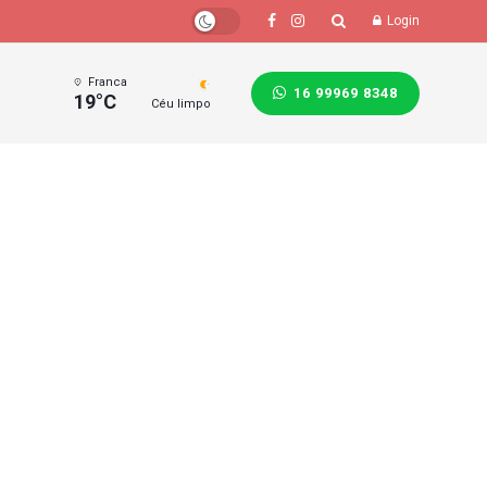
Login
Franca
16 99969 8348
19°C
Céu limpo