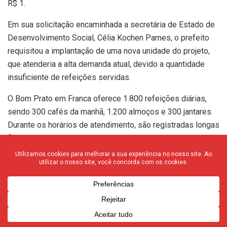
R$ 1.
Em sua solicitação encaminhada a secretária de Estado de
Desenvolvimento Social, Célia Kochen Parnes, o prefeito
requisitou a implantação de uma nova unidade do projeto,
que atenderia a alta demanda atual, devido a quantidade
insuficiente de refeições servidas.
O Bom Prato em Franca oferece 1.800 refeições diárias,
sendo 300 cafés da manhã, 1.200 almoços e 300 jantares.
Durante os horários de atendimento, são registradas longas
filas no estabelecimento.
A proposta apresentada pelo prefeito propõe que a nova
unidade tenha funcionamento de segunda a domingo, com a
oferta de mais 1.200 refeições por dia.
*Para acompanhar o F3 Notícias, curta nossa página
no
Facebook
, no
Instagram
e pode também ajudar a