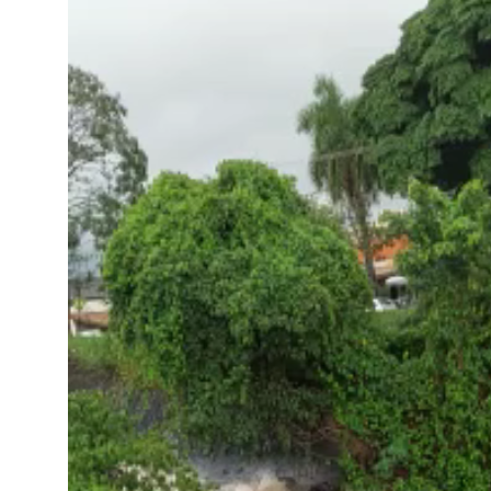
Tocador
de
vídeo