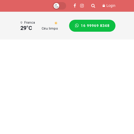
Login
Franca
16 99969 8348
29°C
Céu limpo