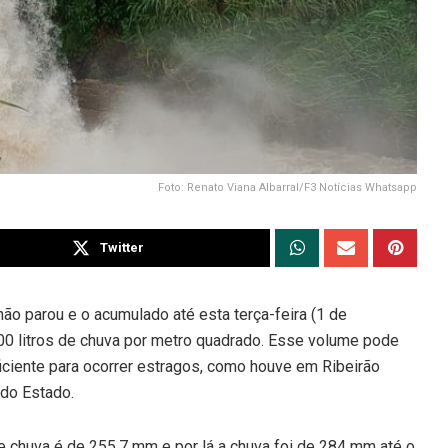
Foto: Renato Viana Albarral/F3 Notícias Whatsapp
Twitter
ão parou e o acumulado até esta terça-feira (1 de
00 litros de chuva por metro quadrado. Esse volume pode
ficiente para ocorrer estragos, como houve em Ribeirão
do Estado.
 de chuva é de 255,7 mm e por lá a chuva foi de 284 mm até o