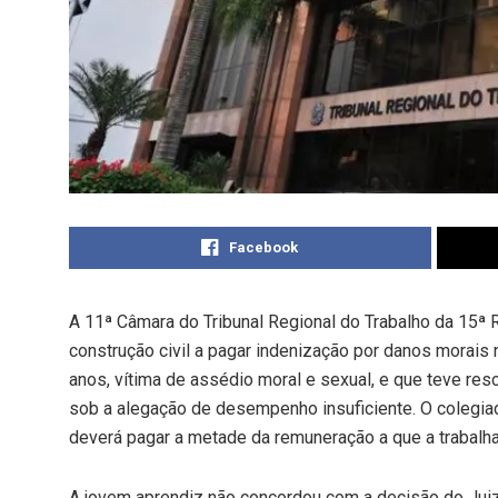
Facebook
A 11ª Câmara do Tribunal Regional do Trabalho da 15
construção civil a pagar indenização por danos morais
anos, vítima de assédio moral e sexual, e que teve re
sob a alegação de desempenho insuficiente. O colegi
deverá pagar a metade da remuneração a que a trabalhado
A jovem aprendiz não concordou com a decisão do Juiz