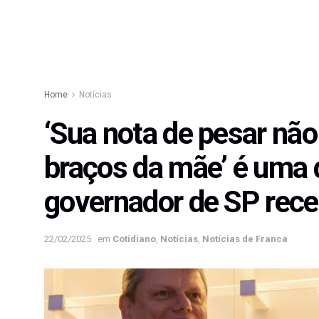
Home
Notícias
‘Sua nota de pesar não 
braços da mãe’ é uma d
governador de SP rec
22/02/2025
em
Cotidiano
,
Notícias
,
Notícias de Franca