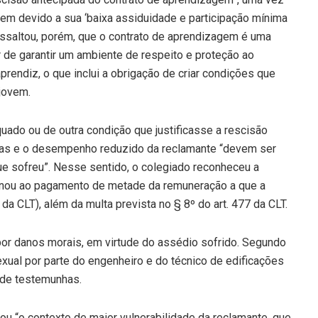
agem devido a sua ‘baixa assiduidade e participação mínima
ressaltou, porém, que o contrato de aprendizagem é uma
 de garantir um ambiente de respeito e proteção ao
prendiz, o que inclui a obrigação de criar condições que
jovem.
ado ou de outra condição que justificasse a rescisão
ltas e o desempenho reduzido da reclamante “devem ser
ue sofreu”. Nesse sentido, o colegiado reconheceu a
denou ao pagamento de metade da remuneração a que a
9 da CLT), além da multa prevista no § 8º do art. 477 da CLT.
por danos morais, em virtude do assédio sofrido. Segundo
exual por parte do engenheiro e do técnico de edificações
 de testemunhas.
cou “o contexto de maior vulnerabilidade da reclamante, que,