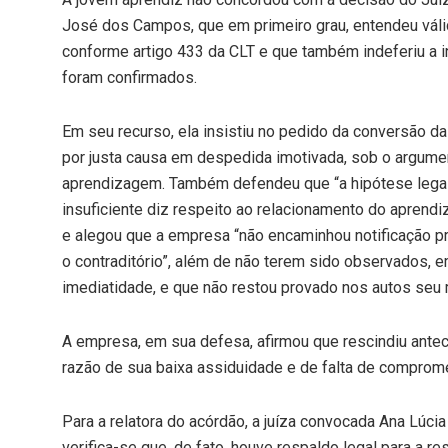
José dos Campos, que em primeiro grau, entendeu váli
conforme artigo 433 da CLT e que também indeferiu a i
foram confirmados.
Em seu recurso, ela insistiu no pedido da conversão da
por justa causa em despedida imotivada, sob o argumen
aprendizagem. Também defendeu que “a hipótese legal
insuficiente diz respeito ao relacionamento do aprend
e alegou que a empresa “não encaminhou notificação pr
o contraditório”, além de não terem sido observados, 
imediatidade, e que não restou provado nos autos seu
A empresa, em sua defesa, afirmou que rescindiu ante
razão de sua baixa assiduidade e de falta de comprome
Para a relatora do acórdão, a juíza convocada Ana Lúci
verifica-se que, de fato, houve respaldo legal para a 