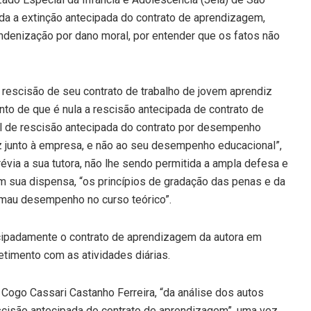
da a extinção antecipada do contrato de aprendizagem,
ndenização por dano moral, por entender que os fatos não
 rescisão de seu contrato de trabalho de jovem aprendiz
to de que é nula a rescisão antecipada de contrato de
 de rescisão antecipada do contrato por desempenho
iz junto à empresa, e não ao seu desempenho educacional”,
évia a sua tutora, não lhe sendo permitida a ampla defesa e
em sua dispensa, “os princípios de gradação das penas e da
 mau desempenho no curso teórico”.
cipadamente o contrato de aprendizagem da autora em
timento com as atividades diárias.
a Cogo Cassari Castanho Ferreira, “da análise dos autos
rescisão antecipada do contrato de aprendizagem”, uma vez