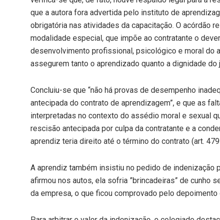
que a autora fora advertida pelo instituto de aprendiz
obrigatória nas atividades da capacitação. O acórdão 
modalidade especial, que impõe ao contratante o dever
desenvolvimento profissional, psicológico e moral do a
assegurem tanto o aprendizado quanto a dignidade do 
Concluiu-se que “não há provas de desempenho inadequ
antecipada do contrato de aprendizagem”, e que as fa
interpretadas no contexto do assédio moral e sexual q
rescisão antecipada por culpa da contratante e a con
aprendiz teria direito até o término do contrato (art. 47
A aprendiz também insistiu no pedido de indenização 
afirmou nos autos, ela sofria ”brincadeiras” de cunho s
da empresa, o que ficou comprovado pelo depoimento
Para arbitrar o valor da indenização, o colegiado desta