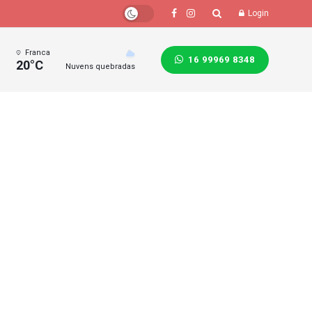
Login
Franca
16 99969 8348
20°C
Nuvens quebradas